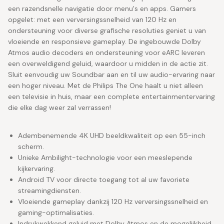
een razendsnelle navigatie door menu's en apps. Gamers
opgelet: met een verversingssnelheid van 120 Hz en
ondersteuning voor diverse grafische resoluties geniet u van
vloeiende en responsieve gameplay. De ingebouwde Dolby
Atmos audio decoders en ondersteuning voor eARC leveren
een overweldigend geluid, waardoor u midden in de actie zit.
Sluit eenvoudig uw Soundbar aan en til uw audio-ervaring naar
een hoger niveau. Met de Philips The One haalt u niet alleen
een televisie in huis, maar een complete entertainmentervaring
die elke dag weer zal verrassen!
Adembenemende 4K UHD beeldkwaliteit op een 55-inch
scherm.
Unieke Ambilight-technologie voor een meeslepende
kijkervaring.
Android TV voor directe toegang tot al uw favoriete
streamingdiensten.
Vloeiende gameplay dankzij 120 Hz verversingssnelheid en
gaming-optimalisaties.
Indrukwekkend geluid met Dolby Atmos en de mogelijkheid