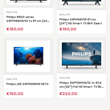
PHILIPS
PHILIPS
Philips 6800 series
Philips 24PHS6019 61 cm
24PFS6805/12 tv 61 cm (24")
(24") HD Smart TV Wifi Zwart
Full HD Smart TV Wifi Zwart
€
150,00
€
150,00
PHILIPS
PHILIPS
Philips 32PFS6109/12 tv 81,3
Philips LED 24PHS6808 HDTV
cm (32") Full HD Smart TV Wifi
Zwart
€
150,00
€
220,00