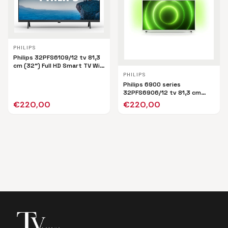
PHILIPS
Philips 32PFS6109/12 tv 81,3
cm (32") Full HD Smart TV Wifi
Zwart
PHILIPS
Philips 6900 series
32PFS6906/12 tv 81,3 cm
(32") Full HD Smart TV Wifi
€
220,00
€
220,00
Zilver