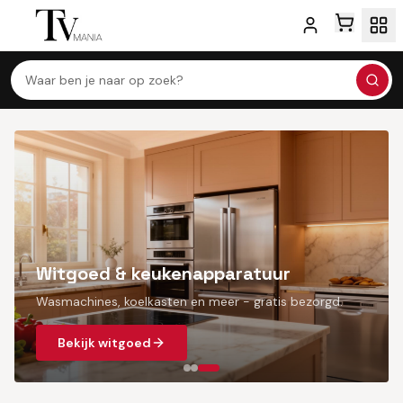
TVMania, jouw specialist in TV, monitoren en witgoed ou
Waar ben je naar op zoek?
Witgoed & keukenapparatuur
Wasmachines, koelkasten en meer - gratis bezorgd.
Bekijk witgoed