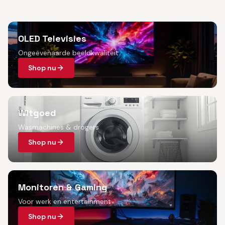
OLED Televisies
Ongeëvenaarde beeldkwaliteit
Shop nu
Witgoed
Wasmachines & drogers
Shop nu
Monitoren & Gaming
Voor werk en entertainment
Shop nu