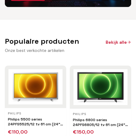
Populaire producten
Bekijk alle
Onze best verkochte artikelen
PHILIPS
PHILIPS
Philips 5500 series
Philips 6800 series
24PFS5525/12 tv 61 cm (24")
24PFS6805/12 tv 61 cm (24")
Full HD Zilver
Full HD Smart TV Wifi Zwart
€
110,00
€
150,00