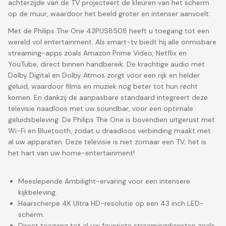
achterzijde van de TV projecteert de kleuren van het scherm
op de muur, waardoor het beeld groter en intenser aanvoelt.
Met de Philips The One 43PUS8508 heeft u toegang tot een
wereld vol entertainment. Als smart-tv biedt hij alle onmisbare
streaming-apps zoals Amazon Prime Video, Netflix en
YouTube, direct binnen handbereik. De krachtige audio met
Dolby Digital en Dolby Atmos zorgt voor een rijk en helder
geluid, waardoor films en muziek nog beter tot hun recht
komen. En dankzij de aanpasbare standaard integreert deze
televisie naadloos met uw soundbar, voor een optimale
geluidsbeleving. De Philips The One is bovendien uitgerust met
Wi-Fi en Bluetooth, zodat u draadloos verbinding maakt met
al uw apparaten. Deze televisie is niet zomaar een TV; het is
het hart van uw home-entertainment!
Meeslepende Ambilight-ervaring voor een intensere
kijkbeleving.
Haarscherpe 4K Ultra HD-resolutie op een 43 inch LED-
scherm.
Direct toegang tot al uw favoriete streamingdiensten zoals