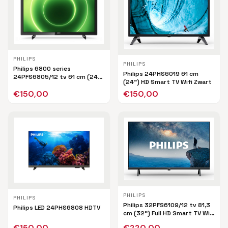
PHILIPS
PHILIPS
Philips 6800 series
Philips 24PHS6019 61 cm
24PFS6805/12 tv 61 cm (24")
(24") HD Smart TV Wifi Zwart
Full HD Smart TV Wifi Zwart
€
150,00
€
150,00
PHILIPS
PHILIPS
Philips 32PFS6109/12 tv 81,3
Philips LED 24PHS6808 HDTV
cm (32") Full HD Smart TV Wifi
Zwart
€
150,00
€
220,00