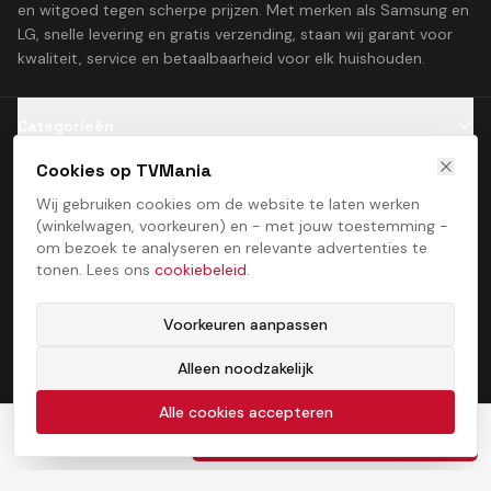
en witgoed tegen scherpe prijzen. Met merken als Samsung en
LG, snelle levering en gratis verzending, staan wij garant voor
kwaliteit, service en betaalbaarheid voor elk huishouden.
Categorieën
Cookies op TVMania
Klantenservice
Wij gebruiken cookies om de website te laten werken
(winkelwagen, voorkeuren) en - met jouw toestemming -
Contact
om bezoek te analyseren en relevante advertenties te
tonen. Lees ons
cookiebeleid
.
Voorkeuren aanpassen
Alleen noodzakelijk
Algemene voorwaarden
Privacybeleid
Cookiebeleid
Cookie­voorkeuren
©
2026
TVMania. Alle rechten voorbehouden. Ontwikkeld door
Alle cookies accepteren
ProcessStudio
€
325,00
In winkelwagen