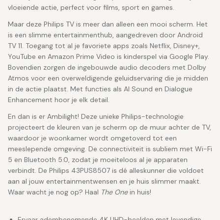
vloeiende actie, perfect voor films, sport en games.
Maar deze Philips TV is meer dan alleen een mooi scherm. Het
is een slimme entertainmenthub, aangedreven door Android
TV 11. Toegang tot al je favoriete apps zoals Netflix, Disney+,
YouTube en Amazon Prime Video is kinderspel via Google Play.
Bovendien zorgen de ingebouwde audio decoders met Dolby
Atmos voor een overweldigende geluidservaring die je midden
in de actie plaatst. Met functies als AI Sound en Dialogue
Enhancement hoor je elk detail.
En dan is er Ambilight! Deze unieke Philips-technologie
projecteert de kleuren van je scherm op de muur achter de TV,
waardoor je woonkamer wordt omgetoverd tot een
meeslepende omgeving. De connectiviteit is subliem met Wi-Fi
5 en Bluetooth 5.0, zodat je moeiteloos al je apparaten
verbindt. De Philips 43PUS8507 is dé alleskunner die voldoet
aan al jouw entertainmentwensen en je huis slimmer maakt.
Waar wacht je nog op? Haal
The One
in huis!
Ervaar adembenemende 4K UHD-beelden met levendige