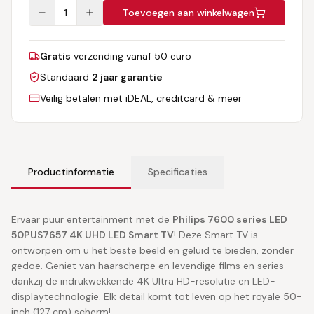
1
Toevoegen aan winkelwagen
Gratis
verzending vanaf 50 euro
Standaard
2 jaar garantie
Veilig betalen met iDEAL, creditcard & meer
Productinformatie
Specificaties
Ervaar puur entertainment met de
Philips 7600 series LED
50PUS7657 4K UHD LED Smart TV
! Deze Smart TV is
ontworpen om u het beste beeld en geluid te bieden, zonder
gedoe. Geniet van haarscherpe en levendige films en series
dankzij de indrukwekkende 4K Ultra HD-resolutie en LED-
displaytechnologie. Elk detail komt tot leven op het royale 50-
inch (127 cm) scherm!