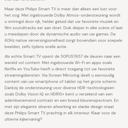
Maar deze Philips Smart TV is meer dan alleen een lust voor
het oog. Met ingebouwde Dolby Atmos-ondersteuning wordt
u omringd door rijk, helder geluid dat uw favoriete muziek en
film soundtracks eer aan doet. Duik dieper in elke scène of laat
u meeslepen door de dynamische audio van uw games. De
60Hz native verversingssnelheid zorgt bovendien voor soepele
beelden, zelfs tijdens snelle actie.
Als echte Smart TV opent de 50PUS7657 de deuren naar een
wereld vol content. Met ingebouwde Wi-Fi en apps zoals
Netflix en YouTube heeft u direct toegang tot uw favoriete
streamingdiensten. Via Screen Mirroring deelt u eenvoudig
content van uw smartphone of tablet op het grote scherm.
Dankzij de ondersteuning voor diverse HDR-technologieën
zoals Dolby Vision IQ en HDR10+ bent u verzekerd van een
adembenemend contrast en een breed kleurenspectrum. En
met zijn elegante zilveren afwerking en slanke design staat
deze Philips Smart TV prachtig in elk interieur. Klaar voor de
ultieme kijkervaring?