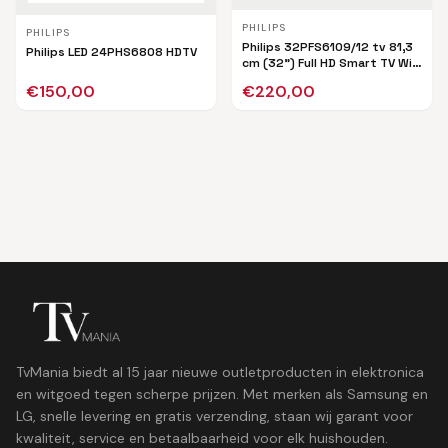
PHILIPS
PHILIPS
Philips 32PFS6109/12 tv 81,3
Philips LED 24PHS6808 HDTV
cm (32") Full HD Smart TV Wifi
Zwart
€
150,00
€
220,00
TvMania biedt al 15 jaar nieuwe outletproducten in elektronica
en witgoed tegen scherpe prijzen. Met merken als Samsung en
LG, snelle levering en gratis verzending, staan wij garant voor
kwaliteit, service en betaalbaarheid voor elk huishouden.