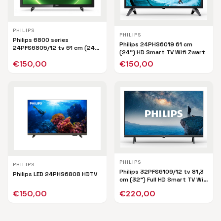
PHILIPS
PHILIPS
Philips 6800 series
Philips 24PHS6019 61 cm
24PFS6805/12 tv 61 cm (24")
(24") HD Smart TV Wifi Zwart
Full HD Smart TV Wifi Zwart
€
150,00
€
150,00
PHILIPS
PHILIPS
Philips 32PFS6109/12 tv 81,3
Philips LED 24PHS6808 HDTV
cm (32") Full HD Smart TV Wifi
Zwart
€
150,00
€
220,00