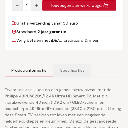
1
Toevoegen aan winkelwagen
Gratis
verzending vanaf 50 euro
Standaard
2 jaar garantie
Veilig betalen met iDEAL, creditcard & meer
Productinformatie
Specificaties
Ervaar televisie kijken op een geheel nieuw niveau met de
Philips 43PUS8209/12 4K Ultra HD Smart TV
. Met zijn
indrukwekkende 43 inch (109,2 cm) QLED-scherm en
haarscherpe 4K Ultra HD-resolutie (3840 x 2160 pixels) brengt
deze Smart TV beelden tot leven met een ongekende
helderheid, diepte en kleurrijkheid. Dankzij de geavanceerde
QLED-technologie geniet u van een breder kleurenspectrum