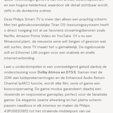
en een hogere helderheid, waardoor elk detail zichtbaar wordt,
zelfs in de donkerste scènes.
Deze Philips Smart TV is meer dan alleen een prachtig scherm.
Met het gebruiksvriendelijke Titan OS-besturingssysteem heeft
u direct toegang tot al uw favoriete streamingdiensten zoals
Netflix, Amazon Prime Video en YouTube. Of u nu een
filmavond plant, de nieuwste serie wilt bingen of gewoon wat
wilt surfen, deze TV maakt het u gemakkelijk. De ingebouwde
wifi en Ethernet LAN zorgen voor een stabiele en snelle
internetverbinding.
Laat u onderdompelen in een overweldigend geluid dankzij de
ondersteuning voor
Dolby Atmos en DTS:X
. Samen met de
20W aan luidsprekervermogen en de Enhanced Audio Return
Channel (eARC) functie, wordt elke film, serie of game een
bioscoopervaring. De game modus garandeert daarbij een
vloeiende en responsieve gameplay, perfect voor de fanatieke
gamer. De elegante zwarte afwerking en het platte scherm
passen naadloos in elk interieur en maken de Philips
43PUS8209/12 tot het stralende middelpunt van uw