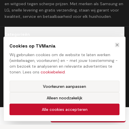
en witgoed tegen scherpe prijzen. Met merken als Samsung en
LG, snelle levering en gratis verzending, staan wij garant voor
kwaliteit, service en betaalbaarheid voor elk huishouden.
Categorieën
Cookies op TVMania
Klantenservice
Wij gebruiken cookies om de website te laten werken
(winkelwagen, voorkeuren) en - met jouw toestemming -
Contact
om bezoek te analyseren en relevante advertenties te
tonen. Lees ons
cookiebeleid
.
Voorkeuren aanpassen
Alleen noodzakelijk
Algemene voorwaarden
Privacybeleid
Cookiebeleid
Cookie­voorkeuren
©
2026
TVMania. Alle rechten voorbehouden. Ontwikkeld door
Alle cookies accepteren
ProcessStudio
€
325,00
In winkelwagen