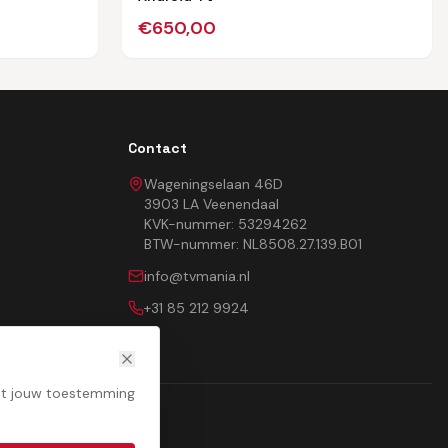
€
650,00
Contact
Wageningselaan 46D
3903 LA Veenendaal
KVK-nummer: 53294262
BTW-nummer: NL8508.27.139.B01
info@tvmania.nl
+31 85 212 9924
met jouw toestemming