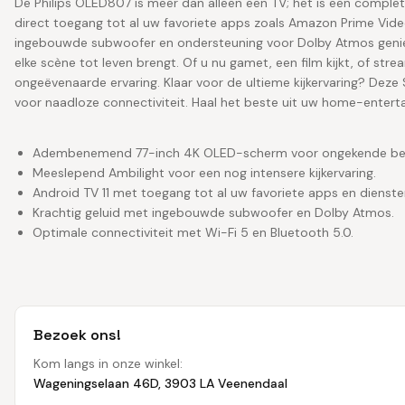
De Philips OLED807 is meer dan alleen een TV; het is een comple
direct toegang tot al uw favoriete apps zoals Amazon Prime Video,
ingebouwde subwoofer en ondersteuning voor Dolby Atmos geniet 
elke scène tot leven brengt. Of u nu gamet, een film kijkt, of st
ongeëvenaarde ervaring. Klaar voor de ultieme kijkervaring? Deze
voor naadloze connectiviteit. Haal het beste uit uw home-enter
Adembenemend 77-inch 4K OLED-scherm voor ongekende beel
Meeslepend Ambilight voor een nog intensere kijkervaring.
Android TV 11 met toegang tot al uw favoriete apps en dienste
Krachtig geluid met ingebouwde subwoofer en Dolby Atmos.
Optimale connectiviteit met Wi-Fi 5 en Bluetooth 5.0.
Bezoek ons!
Kom langs in onze winkel:
Wageningselaan 46D, 3903 LA Veenendaal