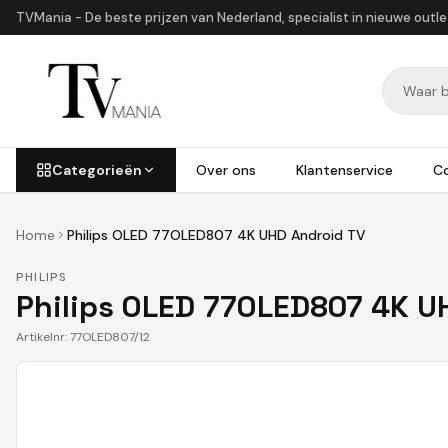
TVMania - De beste prijzen van Nederland, specialist in nieuwe outl
Categorieën
Over ons
Klantenservice
C
Home
Philips OLED 77OLED807 4K UHD Android TV
PHILIPS
Philips OLED 77OLED807 4K U
Artikelnr:
77OLED807/12