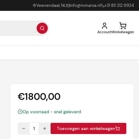
Veenendaal, NL
info@tvmania.nl
+31 85 212 9924
Account
Winkelwagen
€
1800,00
Op voorraad - snel geleverd
1
Toevoegen aan winkelwagen