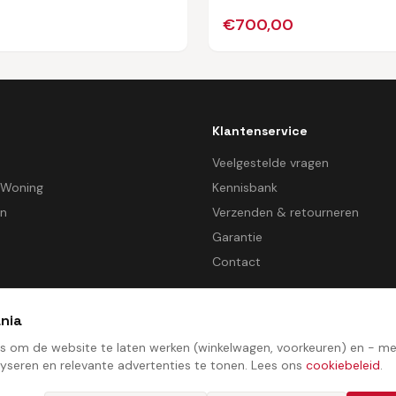
€
700,00
Klantenservice
d
Veelgestelde vragen
 Woning
Kennisbank
en
Verzenden & retourneren
Garantie
Contact
nia
es om de website te laten werken (winkelwagen, voorkeuren) en - 
yseren en relevante advertenties te tonen. Lees ons
cookiebeleid
.