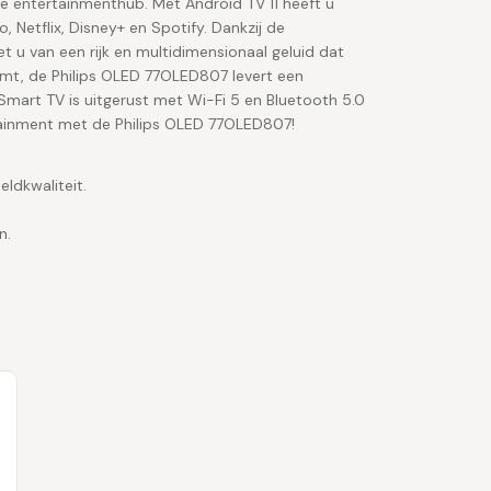
te entertainmenthub. Met Android TV 11 heeft u
 Netflix, Disney+ en Spotify. Dankzij de
u van een rijk en multidimensionaal geluid dat
reamt, de Philips OLED 77OLED807 levert een
 Smart TV is uitgerust met Wi-Fi 5 en Bluetooth 5.0
tainment met de Philips OLED 77OLED807!
dkwaliteit.
n.