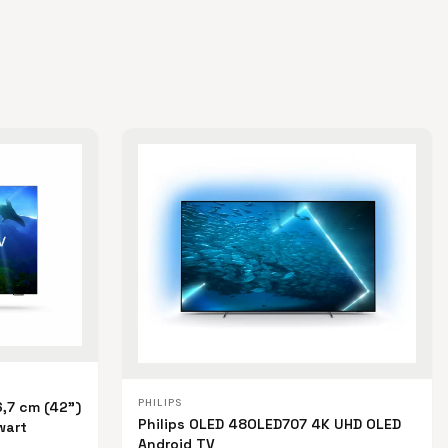
PHILIPS
6,7 cm (42")
Philips OLED 48OLED707 4K UHD OLED
wart
Android TV