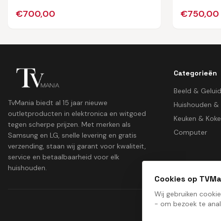
€
700,00
€
750,00
Categorieën
Beeld & Gelui
TvMania biedt al 15 jaar nieuwe
Huishouden &
outletproducten in elektronica en witgoed
Keuken & Kok
tegen scherpe prijzen. Met merken als
Computer
Samsung en LG, snelle levering en gratis
verzending, staan wij garant voor kwaliteit,
service en betaalbaarheid voor elk
huishouden.
Cookies op TVMa
Wij gebruiken cooki
- om bezoek te anal