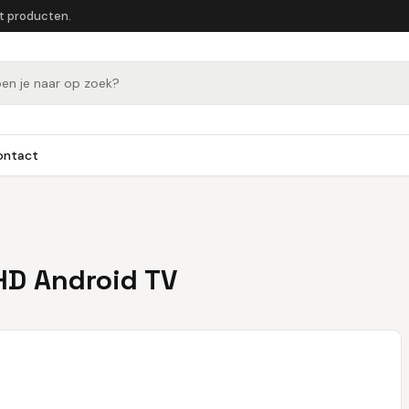
et producten.
ontact
HD Android TV