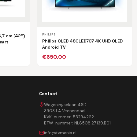
PHILIPS
6,7 cm (42")
Philips OLED 48OLED707 4K UHD OLED
wart
Android TV
€
650,00
Contact
Wageningselaan 46D
3903 LA Veenendaal
KVK-nummer: 53294262
BTW-nummer: NL8508.27.139.B01
info@tvmania.nl