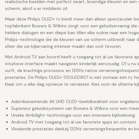
realistische beelden met perfect zwart, levendige kleuren en een v
scherm, alsof u er middenin zit.
Maar deze Philips OLED+ tv biedt meer dan alleen spectaculair b
topfabrikant Bowers & Wilkins zorgt voor een geluidservaring die n
heldere dialogen en een diepe bas tillen elke scène naar een hoger
Philips-technologie die de kleuren van uw scherm uitbreidt naar
sfeer die uw kijkervaring intenser maakt dan ooit tevoren.
Met Android TV aan boord heeft u toegang tot al uw favoriete app
intuïtieve interface maakt navigeren kinderlijk eenvoudig. Of u n
surft, de krachtige processor en 120Hz native verversingsfrequen
prestaties. De Philips OLED+ 55OLED907 is niet zomaar een tv, h
klaar om u elke dag opnieuw te verrassen. Kies voor de ultieme kijk
Adembenemende 4K UHD OLED-beeldkwaliteit voor ongekend
Superieur geluidssysteem van Bowers & Wilkins voor een mee
Unieke Ambilight-technologie voor een intensere kijkbeleving
Android TV met toegang tot al uw favoriete apps en content
Vloeiende prestaties dankzij 120Hz verversingsfrequentie en k