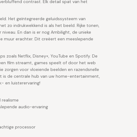
erbluffend contrast. Elk detail spat van het
eeld. Het geïntegreerde geluidssysteem van
et zo indrukwekkend is als het beeld. Rijke tonen,
 niveau. En dan is er nog Ambilight, de unieke
 de muur erachter. Dit creëert een meeslepende
s zoals Netflix, Disney+, YouTube en Spotify. De
u een film streamt, games speelt of door het web
tie zorgen voor vloeiende beelden en razendsnelle
et is de centrale hub van uw home-entertainment,
- en luisterervaring!
 realisme
slepende audio-ervaring
rachtige processor