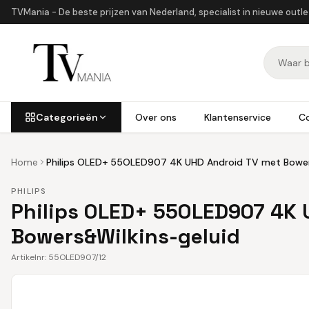
TVMania - De beste prijzen van Nederland, specialist in nieuwe outl
Categorieën
Over ons
Klantenservice
C
Home
Philips OLED+ 55OLED907 4K UHD Android TV met Bower
PHILIPS
Philips OLED+ 55OLED907 4K 
Bowers&Wilkins-geluid
Artikelnr:
55OLED907/12