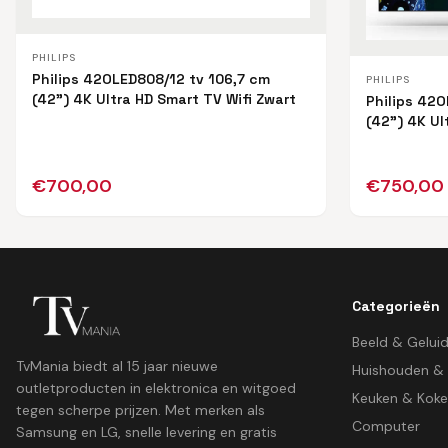
PHILIPS
Philips 42OLED808/12 tv 106,7 cm
PHILIPS
(42") 4K Ultra HD Smart TV Wifi Zwart
Philips 42O
(42") 4K Ul
€
700,00
€
750,00
Categorieën
Beeld & Gelui
TvMania biedt al 15 jaar nieuwe
Huishouden &
outletproducten in elektronica en witgoed
Keuken & Kok
tegen scherpe prijzen. Met merken als
Computer
Samsung en LG, snelle levering en gratis