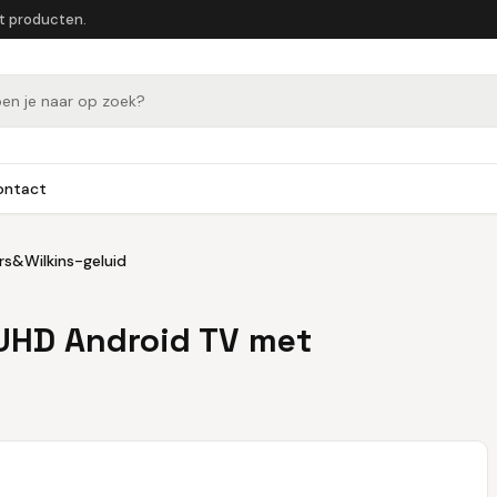
et producten.
ontact
s&Wilkins-geluid
UHD Android TV met