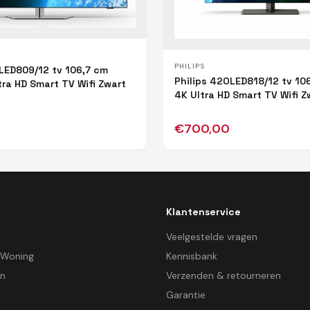
PHILIPS
LED809/12 tv 106,7 cm
Philips 42OLED818/12 tv 10
tra HD Smart TV Wifi Zwart
4K Ultra HD Smart TV Wifi Z
€
700,00
Klantenservice
d
Veelgestelde vragen
 Woning
Kennisbank
en
Verzenden & retourneren
Garantie