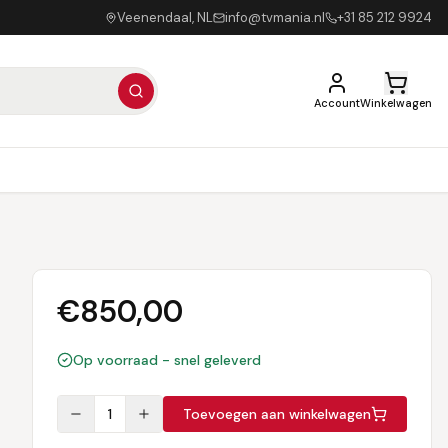
Veenendaal, NL
info@tvmania.nl
+31 85 212 9924
Account
Winkelwagen
€
850,00
Op voorraad - snel geleverd
1
Toevoegen aan winkelwagen