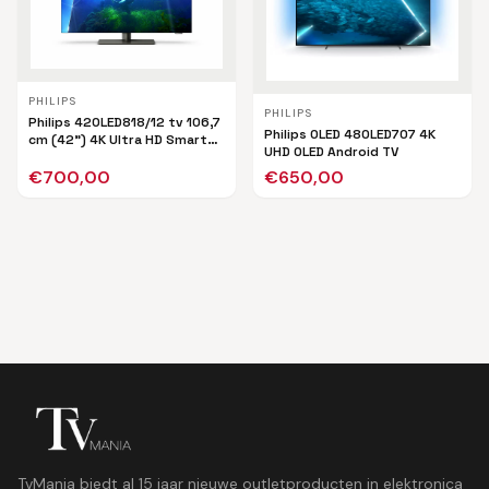
PHILIPS
PHILIPS
Philips 42OLED818/12 tv 106,7
Philips OLED 48OLED707 4K
cm (42") 4K Ultra HD Smart
UHD OLED Android TV
TV Wifi Zwart
€
700,00
€
650,00
TvMania biedt al 15 jaar nieuwe outletproducten in elektronica