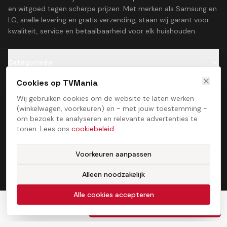
en witgoed tegen scherpe prijzen. Met merken als Samsung en
LG, snelle levering en gratis verzending, staan wij garant voor
kwaliteit, service en betaalbaarheid voor elk huishouden.
Categorieën
Cookies op TVMania
Klantenservice
Wij gebruiken cookies om de website te laten werken
(winkelwagen, voorkeuren) en - met jouw toestemming -
Contact
om bezoek te analyseren en relevante advertenties te
tonen. Lees ons
cookiebeleid
.
Voorkeuren aanpassen
Alleen noodzakelijk
Algemene voorwaarden
Privacybeleid
Cookiebeleid
Cookie­voorkeuren
©
2026
TVMania. Alle rechten voorbehouden. Ontwikkeld door
Alle cookies accepteren
ProcessStudio
€
750,00
In winkelwagen