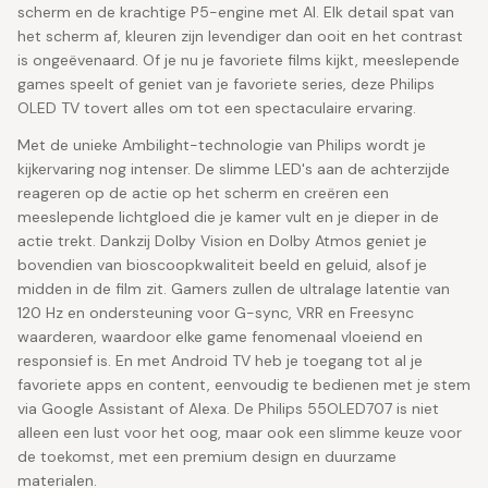
scherm en de krachtige P5-engine met AI. Elk detail spat van
het scherm af, kleuren zijn levendiger dan ooit en het contrast
is ongeëvenaard. Of je nu je favoriete films kijkt, meeslepende
games speelt of geniet van je favoriete series, deze Philips
OLED TV tovert alles om tot een spectaculaire ervaring.
Met de unieke Ambilight-technologie van Philips wordt je
kijkervaring nog intenser. De slimme LED's aan de achterzijde
reageren op de actie op het scherm en creëren een
meeslepende lichtgloed die je kamer vult en je dieper in de
actie trekt. Dankzij Dolby Vision en Dolby Atmos geniet je
bovendien van bioscoopkwaliteit beeld en geluid, alsof je
midden in de film zit. Gamers zullen de ultralage latentie van
120 Hz en ondersteuning voor G-sync, VRR en Freesync
waarderen, waardoor elke game fenomenaal vloeiend en
responsief is. En met Android TV heb je toegang tot al je
favoriete apps en content, eenvoudig te bedienen met je stem
via Google Assistant of Alexa. De Philips 55OLED707 is niet
alleen een lust voor het oog, maar ook een slimme keuze voor
de toekomst, met een premium design en duurzame
materialen.