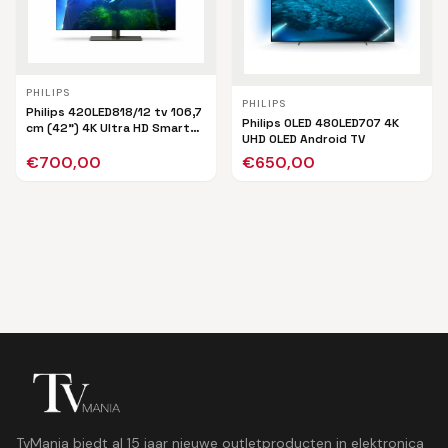
PHILIPS
PHILIPS
Philips 42OLED818/12 tv 106,7
Philips OLED 48OLED707 4K
cm (42") 4K Ultra HD Smart
UHD OLED Android TV
TV Wifi Zwart
€
700,00
€
650,00
TvMania biedt al 15 jaar nieuwe outletproducten in elektronica