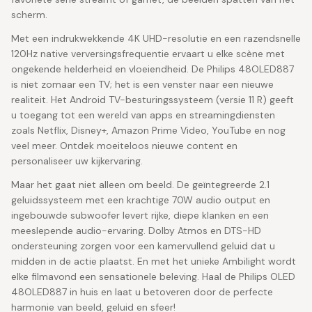
scherm.
Met een indrukwekkende 4K UHD-resolutie en een razendsnelle
120Hz native verversingsfrequentie ervaart u elke scène met
ongekende helderheid en vloeiendheid. De Philips 48OLED887
is niet zomaar een TV; het is een venster naar een nieuwe
realiteit. Het Android TV-besturingssysteem (versie 11 R) geeft
u toegang tot een wereld van apps en streamingdiensten
zoals Netflix, Disney+, Amazon Prime Video, YouTube en nog
veel meer. Ontdek moeiteloos nieuwe content en
personaliseer uw kijkervaring.
Maar het gaat niet alleen om beeld. De geïntegreerde 2.1
geluidssysteem met een krachtige 70W audio output en
ingebouwde subwoofer levert rijke, diepe klanken en een
meeslepende audio-ervaring. Dolby Atmos en DTS-HD
ondersteuning zorgen voor een kamervullend geluid dat u
midden in de actie plaatst. En met het unieke Ambilight wordt
elke filmavond een sensationele beleving. Haal de Philips OLED
48OLED887 in huis en laat u betoveren door de perfecte
harmonie van beeld, geluid en sfeer!