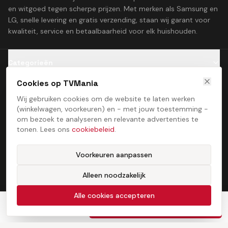
en witgoed tegen scherpe prijzen. Met merken als Samsung en
LG, snelle levering en gratis verzending, staan wij garant voor
kwaliteit, service en betaalbaarheid voor elk huishouden.
Categorieën
Cookies op TVMania
Klantenservice
Wij gebruiken cookies om de website te laten werken
(winkelwagen, voorkeuren) en - met jouw toestemming -
Contact
om bezoek te analyseren en relevante advertenties te
tonen. Lees ons
cookiebeleid
.
Voorkeuren aanpassen
Alleen noodzakelijk
Algemene voorwaarden
Privacybeleid
Cookiebeleid
Cookie­voorkeuren
©
2026
TVMania. Alle rechten voorbehouden. Ontwikkeld door
Alle cookies accepteren
ProcessStudio
€
850,00
In winkelwagen