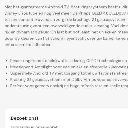
Met het geïntegreerde Android TV-besturingssysteem heeft u direc
Disney+, YouTube en nog veel meer. De Philips OLED 48OLED837 r
tussen content. Bovendien zorgt de krachtige 2.1 geluidssyste
ondersteuning voor een overweldigende audio-ervaring. Voel de ac
rijk en dynamisch geluid. En last but not least: het unieke en me
door de kleuren van het scherm levensecht over uw kamer te ve
entertainmentliefhebber!
Ervaar ongekende beeldkwaliteit dankzij OLED-technologie en
Meeslepend Ambilight voor een unieke en sfeervolle kijkervaring
Supersnelle Android TV met toegang tot al uw favoriete strea
Krachtig 2.1 geluidssysteem met Dolby Atmos voor een overwe
Perfect voor gamers dankzij de hoge refresh rate en snelle res
Bezoek ons!
Kom langs in onze winkel: