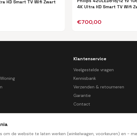
Philips 42OLED818/12 tv 10
tra HD Smart TV Wifi Zwart
4K Ultra HD Smart TV Wifi Z
€
700,00
Klantenservice
d
Veelgestelde vragen
 Woning
Kennisbank
en
Verzenden & retourneren
Garantie
Contact
nia
es om de website te laten werken (winkelwagen, voorkeuren) en - 