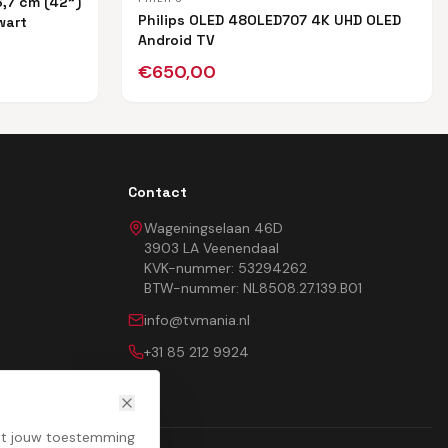
6,7 cm (42")
Philips OLED 48OLED707 4K UHD OLED
wart
Android TV
€
650,00
Contact
Wageningselaan 46D
3903 LA Veenendaal
KVK-nummer: 53294262
BTW-nummer: NL8508.27.139.B01
info@tvmania.nl
+31 85 212 9924
met jouw toestemming