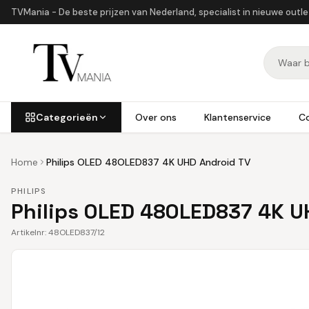
TVMania - De beste prijzen van Nederland, specialist in nieuwe outl
Categorieën
Over ons
Klantenservice
C
Home
Philips OLED 48OLED837 4K UHD Android TV
PHILIPS
Philips OLED 48OLED837 4K U
Artikelnr:
48OLED837/12