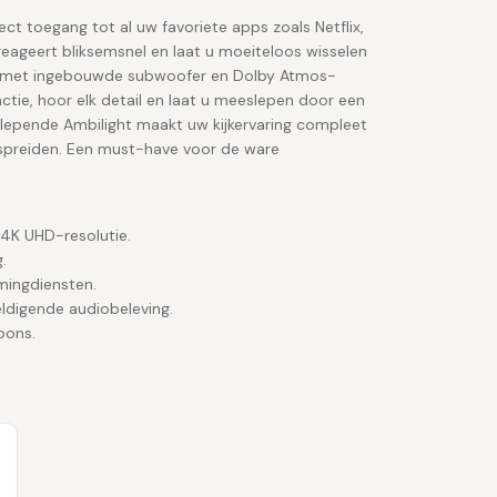
t toegang tot al uw favoriete apps zoals Netflix,
eageert bliksemsnel en laat u moeiteloos wisselen
em met ingebouwde subwoofer en Dolby Atmos-
tie, hoor elk detail en laat u meeslepen door een
eslepende Ambilight maakt uw kijkervaring compleet
rspreiden. Een must-have voor de ware
 4K UHD-resolutie.
.
mingdiensten.
ldigende audiobeleving.
pons.