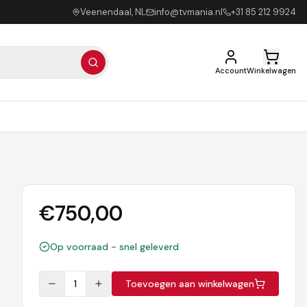
Veenendaal, NL
info@tvmania.nl
+31 85 212 9924
Account
Winkelwagen
€
750,00
Op voorraad - snel geleverd
1
Toevoegen aan winkelwagen