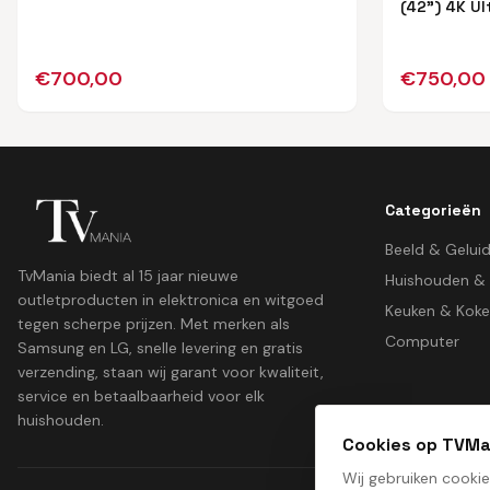
(42") 4K Ul
€
700,00
€
750,00
Categorieën
Beeld & Gelui
TvMania biedt al 15 jaar nieuwe
Huishouden &
outletproducten in elektronica en witgoed
Keuken & Kok
tegen scherpe prijzen. Met merken als
Computer
Samsung en LG, snelle levering en gratis
verzending, staan wij garant voor kwaliteit,
service en betaalbaarheid voor elk
huishouden.
Cookies op TVMa
Wij gebruiken cooki