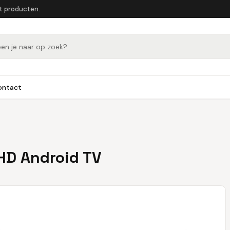
et producten.
ontact
HD Android TV