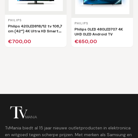
PHILIPS
PHILIPS
Philips 42OLED818/12 tv 106,7
Philips OLED 48OLED707 4K
cm (42") 4K Ultra HD Smart
UHD OLED Android TV
TV Wifi Zwart
€
700,00
€
650,00
TvMania biedt al 15 jaar nieuwe outletproducten in elektronica
en witgoed tegen scherpe prijzen. Met merken als Samsung en