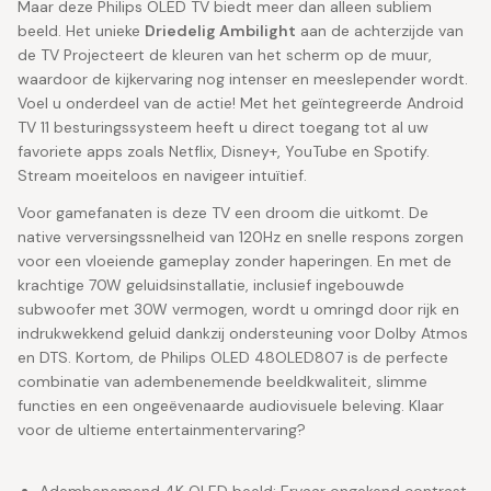
Maar deze Philips OLED TV biedt meer dan alleen subliem
beeld. Het unieke
Driedelig Ambilight
aan de achterzijde van
de TV Projecteert de kleuren van het scherm op de muur,
waardoor de kijkervaring nog intenser en meeslepender wordt.
Voel u onderdeel van de actie! Met het geïntegreerde Android
TV 11 besturingssysteem heeft u direct toegang tot al uw
favoriete apps zoals Netflix, Disney+, YouTube en Spotify.
Stream moeiteloos en navigeer intuïtief.
Voor gamefanaten is deze TV een droom die uitkomt. De
native verversingssnelheid van 120Hz en snelle respons zorgen
voor een vloeiende gameplay zonder haperingen. En met de
krachtige 70W geluidsinstallatie, inclusief ingebouwde
subwoofer met 30W vermogen, wordt u omringd door rijk en
indrukwekkend geluid dankzij ondersteuning voor Dolby Atmos
en DTS. Kortom, de Philips OLED 48OLED807 is de perfecte
combinatie van adembenemende beeldkwaliteit, slimme
functies en een ongeëvenaarde audiovisuele beleving. Klaar
voor de ultieme entertainmentervaring?
Adembenemend 4K OLED beeld: Ervaar ongekend contrast,