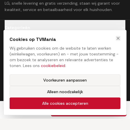
LG, snelle levering en gratis verzending, staan wij garant voor
kwaliteit, service en betaalbaarheid voor elk huishouden.
Categorieën
Cookies op TVMania
Klantenservice
Wij gebruiken cookies om de website te laten werken
(winkelwagen, voorkeuren) en - met jouw toestemming -
Contact
om bezoek te analyseren en relevante advertenties te
tonen. Lees ons
cookiebeleid
.
Voorkeuren aanpassen
Alleen noodzakelijk
Algemene voorwaarden
Privacybeleid
Cookiebeleid
Cookie­voorkeuren
©
2026
TVMania. Alle rechten voorbehouden. Ontwikkeld door
Alle cookies accepteren
ProcessStudio
€
750,00
In winkelwagen