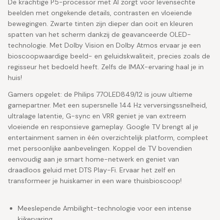
De krachtige P5-processor met AI zorgt voor levensechte
beelden met ongekende details, contrasten en vloeiende
bewegingen. Zwarte tinten zijn dieper dan ooit en kleuren
spatten van het scherm dankzij de geavanceerde OLED-
technologie. Met Dolby Vision en Dolby Atmos ervaar je een
bioscoopwaardige beeld- en geluidskwaliteit, precies zoals de
regisseur het bedoeld heeft. Zelfs de IMAX-ervaring haal je in
huis!
Gamers opgelet: de Philips 77OLED849/12 is jouw ultieme
gamepartner. Met een supersnelle 144 Hz verversingssnelheid,
ultralage latentie, G-sync en VRR geniet je van extreem
vloeiende en responsieve gameplay. Google TV brengt al je
entertainment samen in één overzichtelijk platform, compleet
met persoonlijke aanbevelingen. Koppel de TV bovendien
eenvoudig aan je smart home-netwerk en geniet van
draadloos geluid met DTS Play-Fi. Ervaar het zelf en
transformeer je huiskamer in een ware thuisbioscoop!
Meeslepende Ambilight-technologie voor een intense
kijkervaring