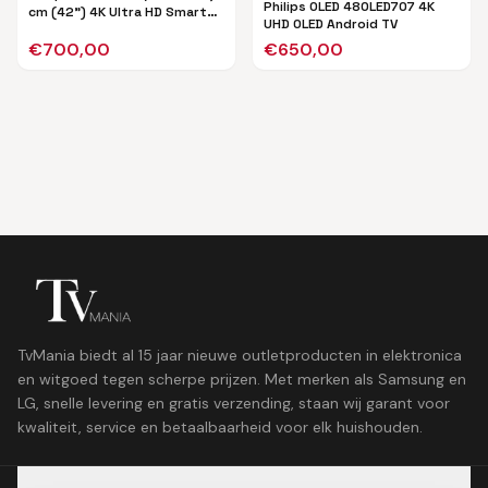
Philips OLED 48OLED707 4K
cm (42") 4K Ultra HD Smart
UHD OLED Android TV
TV Wifi Zwart
€
700,00
€
650,00
TvMania biedt al 15 jaar nieuwe outletproducten in elektronica
en witgoed tegen scherpe prijzen. Met merken als Samsung en
LG, snelle levering en gratis verzending, staan wij garant voor
kwaliteit, service en betaalbaarheid voor elk huishouden.