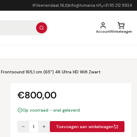
Veenendaal, NL
info@tvmania.nl
+31 85 212 9924
Account
Winkelwagen
 Frontsound 165,1 cm (65") 4K Ultra HD Wifi Zwart
€
800,00
Op voorraad - snel geleverd
1
Toevoegen aan winkelwagen