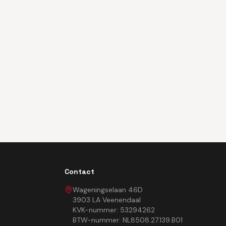
Contact
Wageningselaan 46D
3903 LA Veenendaal
KVK-nummer: 53294262
BTW-nummer: NL8508.27.139.B01