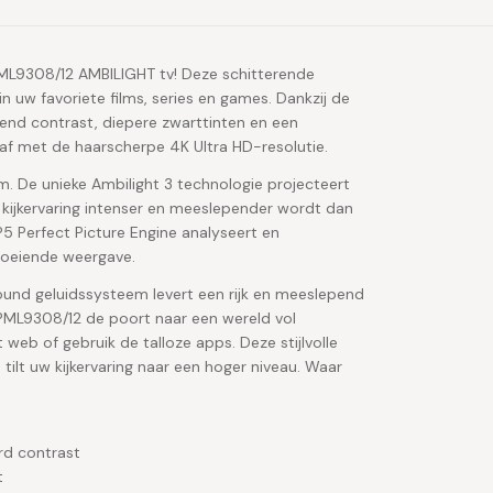
5PML9308/12 AMBILIGHT tv! Deze schitterende
in uw favoriete films, series en games. Dankzij de
nd contrast, diepere zwarttinten en een
af met de haarscherpe 4K Ultra HD-resolutie.
. De unieke Ambilight 3 technologie projecteert
kijkervaring intenser en meeslepender wordt dan
 P5 Perfect Picture Engine analyseert en
 vloeiende weergave.
und geluidssysteem levert een rijk en meeslepend
65PML9308/12 de poort naar een wereld vol
web of gebruik de talloze apps. Deze stijlvolle
 tilt uw kijkervaring naar een hoger niveau. Waar
d contrast
t