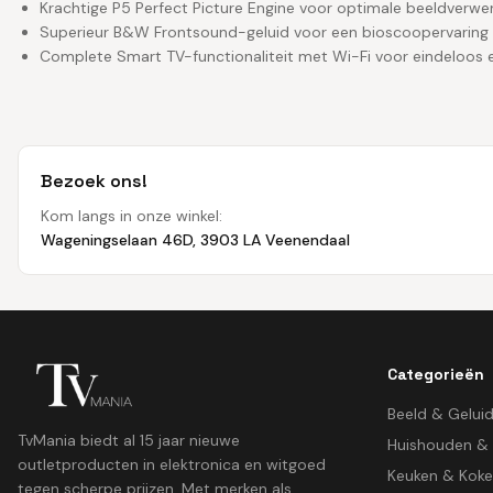
Krachtige P5 Perfect Picture Engine voor optimale beeldverwe
Superieur B&W Frontsound-geluid voor een bioscoopervaring 
Complete Smart TV-functionaliteit met Wi-Fi voor eindeloos 
Bezoek ons!
Kom langs in onze winkel:
Wageningselaan 46D, 3903 LA Veenendaal
Categorieën
Beeld & Gelui
TvMania biedt al 15 jaar nieuwe
Huishouden &
outletproducten in elektronica en witgoed
Keuken & Kok
tegen scherpe prijzen. Met merken als