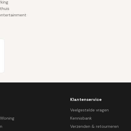
rking
thuis
entertainment
Klantenservice
d
Veelgestelde vragen
 Woning
Kennisbank
en
Verzenden & retourneren