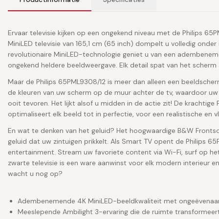
Ervaar televisie kijken op een ongekend niveau met de Philips 6
MiniLED televisie van 165,1 cm (65 inch) dompelt u volledig onder 
revolutionaire MiniLED-technologie geniet u van een adembeneme
ongekend heldere beeldweergave. Elk detail spat van het scherm 
Maar de Philips 65PML9308/12 is meer dan alleen een beeldscherm
de kleuren van uw scherm op de muur achter de tv, waardoor uw 
ooit tevoren. Het lijkt alsof u midden in de actie zit! De krachtige
optimaliseert elk beeld tot in perfectie, voor een realistische en
En wat te denken van het geluid? Het hoogwaardige B&W Frontso
geluid dat uw zintuigen prikkelt. Als Smart TV opent de Philips 
entertainment. Stream uw favoriete content via Wi-Fi, surf op het 
zwarte televisie is een ware aanwinst voor elk modern interieur en
wacht u nog op?
Adembenemende 4K MiniLED-beeldkwaliteit met ongeëvenaar
Meeslepende Ambilight 3-ervaring die de ruimte transformeer