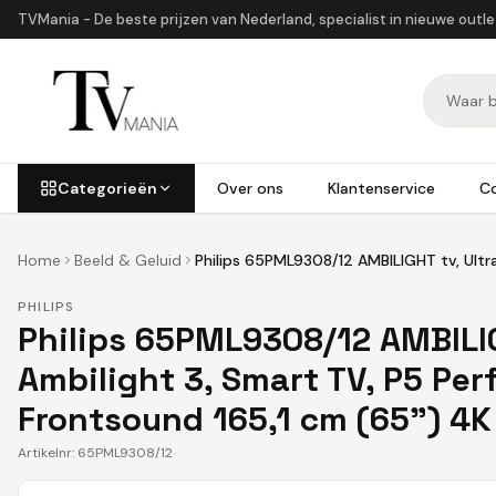
TVMania - De beste prijzen van Nederland, specialist in nieuwe outl
Categorieën
Over ons
Klantenservice
C
Home
Beeld & Geluid
Philips 65PML9308/12 AMBILIGHT tv, Ultra
PHILIPS
Philips 65PML9308/12 AMBILIG
Ambilight 3, Smart TV, P5 Per
Frontsound 165,1 cm (65") 4K 
Artikelnr:
65PML9308/12