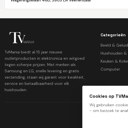
Wageningselaan 46D, 3903 LA Veenendaal
Categorieën
Beeld & Gelui
TvMania biedt al 15 jaar nieuwe
Huishouden &
outletproducten in elektronica en witgoed
Keuken & Kok
tegen scherpe prijzen. Met merken als
Computer
Samsung en LG, snelle levering en gratis
verzending, staan wij garant voor kwaliteit,
service en betaalbaarheid voor elk
huishouden.
Cookies op TVMa
Wij gebruiken cooki
- om bezoek te anal