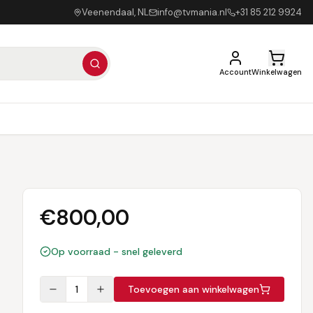
Veenendaal, NL
info@tvmania.nl
+31 85 212 9924
Account
Winkelwagen
€
800,00
Op voorraad - snel geleverd
1
Toevoegen aan winkelwagen