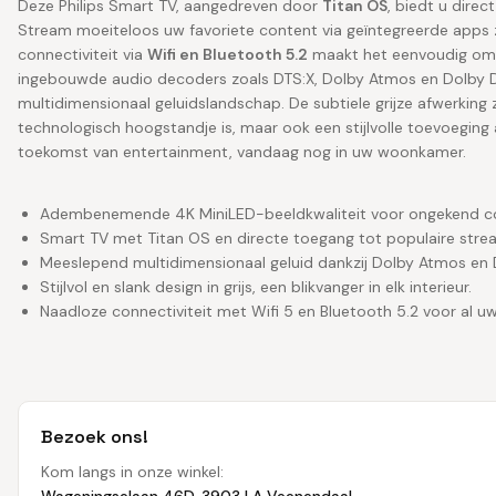
Deze Philips Smart TV, aangedreven door
Titan OS
, biedt u dire
Stream moeiteloos uw favoriete content via geïntegreerde apps z
connectiviteit via
Wifi en Bluetooth 5.2
maakt het eenvoudig om 
ingebouwde audio decoders zoals DTS:X, Dolby Atmos en Dolby Di
multidimensionaal geluidslandschap. De subtiele grijze afwerking 
technologisch hoogstandje is, maar ook een stijlvolle toevoeging 
toekomst van entertainment, vandaag nog in uw woonkamer.
Adembenemende 4K MiniLED-beeldkwaliteit voor ongekend co
Smart TV met Titan OS en directe toegang tot populaire strea
Meeslepend multidimensionaal geluid dankzij Dolby Atmos en 
Stijlvol en slank design in grijs, een blikvanger in elk interieur.
Naadloze connectiviteit met Wifi 5 en Bluetooth 5.2 voor al u
Bezoek ons!
Kom langs in onze winkel: