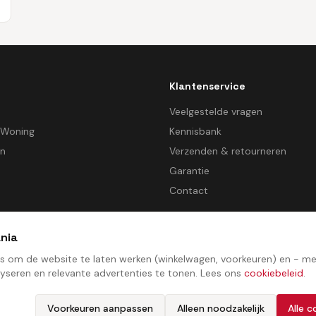
Klantenservice
d
Veelgestelde vragen
 Woning
Kennisbank
en
Verzenden & retourneren
Garantie
Contact
nia
es om de website te laten werken (winkelwagen, voorkeuren) en - 
yseren en relevante advertenties te tonen. Lees ons
cookiebeleid
.
Algemene voorwaarden
Privacybeleid
Cookiebeleid
Cookie­voorkeuren
Voorkeuren aanpassen
Alleen noodzakelijk
Alle 
©
2026
TVMania. Alle rechten voorbehouden. Ontwikkeld door
ProcessStudio