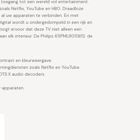
ct toegang tot een wereld vol entertainment.
oals Netflix, YouTube en HBO. Draadloze
al uw apparaten te verbinden. En met
gital wordt u ondergedompeld in een rijk en
zorgt ervoor dat deze TV niet alleen een
aan elk interieur. De Philips 65PML9059/12: de
ntrast en kleurweergave.
mingdiensten zoals Netflix en YouTube.
DTS:X audio decoders.
w apparaten.