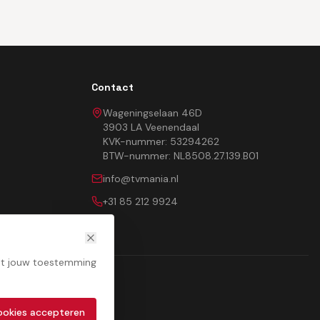
Contact
Wageningselaan 46D
3903 LA Veenendaal
KVK-nummer: 53294262
BTW-nummer: NL8508.27.139.B01
info@tvmania.nl
+31 85 212 9924
met jouw toestemming
cookies accepteren