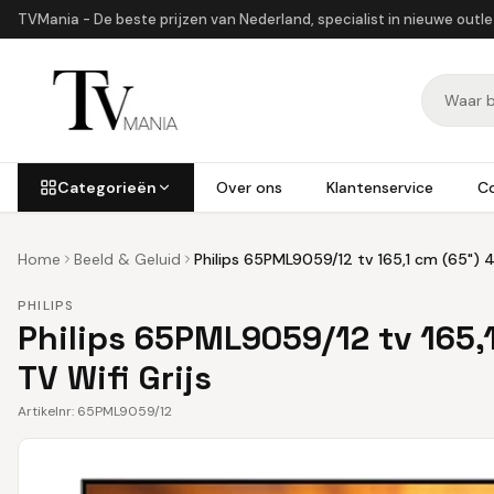
TVMania - De beste prijzen van Nederland, specialist in nieuwe outl
Categorieën
Over ons
Klantenservice
C
Home
Beeld & Geluid
Philips 65PML9059/12 tv 165,1 cm (65") 4
PHILIPS
Philips 65PML9059/12 tv 165,
TV Wifi Grijs
Artikelnr:
65PML9059/12