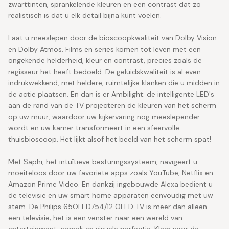
zwarttinten, sprankelende kleuren en een contrast dat zo
realistisch is dat u elk detail bijna kunt voelen.
Laat u meeslepen door de bioscoopkwaliteit van Dolby Vision
en Dolby Atmos. Films en series komen tot leven met een
ongekende helderheid, kleur en contrast, precies zoals de
regisseur het heeft bedoeld. De geluidskwaliteit is al even
indrukwekkend, met heldere, ruimtelijke klanken die u midden in
de actie plaatsen. En dan is er Ambilight: de intelligente LED's
aan de rand van de TV projecteren de kleuren van het scherm
op uw muur, waardoor uw kijkervaring nog meeslepender
wordt en uw kamer transformeert in een sfeervolle
thuisbioscoop. Het lijkt alsof het beeld van het scherm spat!
Met Saphi, het intuïtieve besturingssysteem, navigeert u
moeiteloos door uw favoriete apps zoals YouTube, Netflix en
Amazon Prime Video. En dankzij ingebouwde Alexa bedient u
de televisie en uw smart home apparaten eenvoudig met uw
stem. De Philips 65OLED754/12 OLED TV is meer dan alleen
een televisie; het is een venster naar een wereld van
entertainment, gemak en visuele perfectie. Klaar voor de