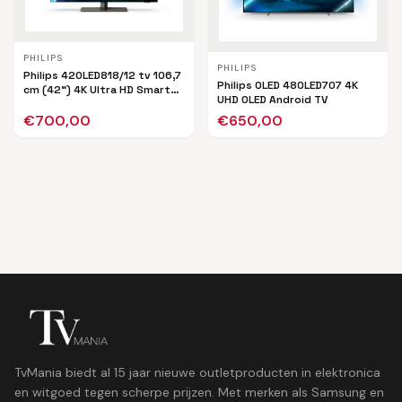
PHILIPS
PHILIPS
Philips 42OLED818/12 tv 106,7
Philips OLED 48OLED707 4K
cm (42") 4K Ultra HD Smart
UHD OLED Android TV
TV Wifi Zwart
€
700,00
€
650,00
TvMania biedt al 15 jaar nieuwe outletproducten in elektronica
en witgoed tegen scherpe prijzen. Met merken als Samsung en