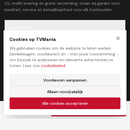
LG, snelle levering en gratis verzending, staan wij garant voor
kwaliteit, service en betaalbaarheid voor elk huishouden.
Categorieën
Cookies op TVMania
Klantenservice
Wij gebruiken cookies om de website te laten werken
(winkelwagen, voorkeuren) en - met jouw toestemming -
Contact
om bezoek te analyseren en relevante advertenties te
tonen. Lees ons
cookiebeleid
.
Voorkeuren aanpassen
Alleen noodzakelijk
Algemene voorwaarden
Privacybeleid
Cookiebeleid
Cookie­voorkeuren
©
2026
TVMania. Alle rechten voorbehouden. Ontwikkeld door
Alle cookies accepteren
ProcessStudio
€
850,00
In winkelwagen