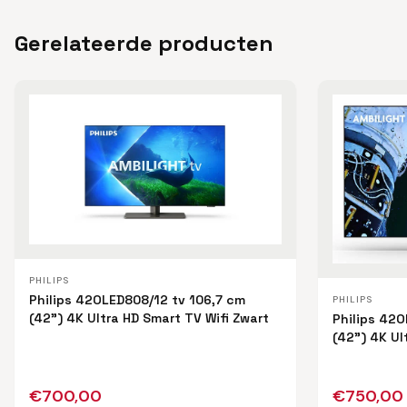
Gerelateerde producten
PHILIPS
Philips 42OLED808/12 tv 106,7 cm
PHILIPS
(42") 4K Ultra HD Smart TV Wifi Zwart
Philips 42O
(42") 4K Ul
€
700,00
€
750,00