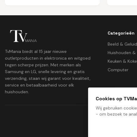
Categorieën
Beeld & Gelui
TvMania biedt al 15 jaar nieuwe
Huishouden &
outletproducten in elektronica en witgoed
Keuken & Kok
tegen scherpe prijzen. Met merken als
Computer
Samsung en LG, snelle levering en gratis
verzending, staan wij garant voor kwaliteit,
service en betaalbaarheid voor elk
huishouden.
Cookies op TVMa
Wij gebruiken cooki
- om bezoek te anal