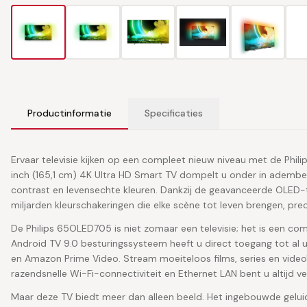
Productinformatie
Specificaties
Ervaar televisie kijken op een compleet nieuw niveau met de Ph
inch (165,1 cm) 4K Ultra HD Smart TV dompelt u onder in adem
contrast en levensechte kleuren. Dankzij de geavanceerde OLED-t
miljarden kleurschakeringen die elke scène tot leven brengen, pre
De Philips 65OLED705 is niet zomaar een televisie; het is een c
Android TV 9.0 besturingssysteem heeft u direct toegang tot al u
en Amazon Prime Video. Stream moeiteloos films, series en video's
razendsnelle Wi-Fi-connectiviteit en Ethernet LAN bent u altijd ve
Maar deze TV biedt meer dan alleen beeld. Het ingebouwde gelui