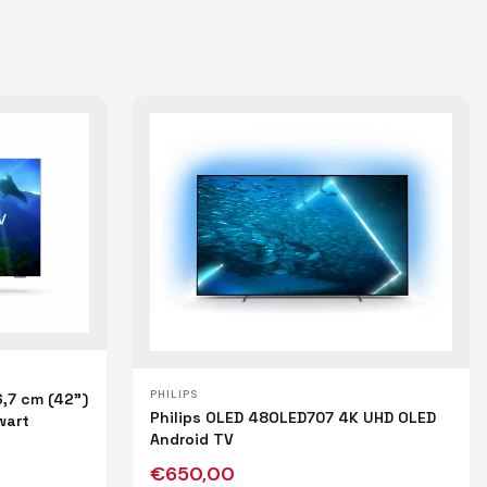
PHILIPS
6,7 cm (42")
Philips OLED 48OLED707 4K UHD OLED
wart
Android TV
€
650,00