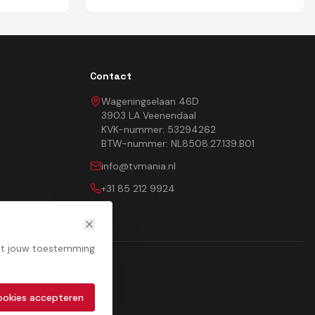
Contact
Wageningselaan 46D
3903 LA Veenendaal
KVK-nummer: 53294262
BTW-nummer: NL8508.27.139.B01
info@tvmania.nl
+31 85 212 9924
met jouw toestemming
cookies accepteren