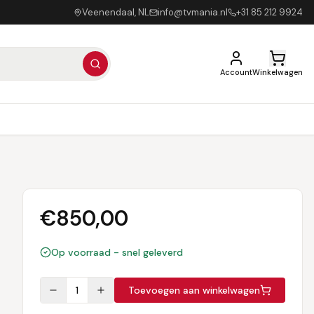
Veenendaal, NL
info@tvmania.nl
+31 85 212 9924
Account
Winkelwagen
€
850,00
Op voorraad - snel geleverd
1
Toevoegen aan winkelwagen