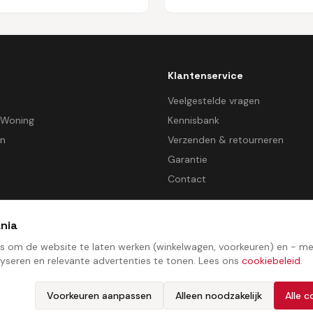
Klantenservice
d
Veelgestelde vragen
 Woning
Kennisbank
en
Verzenden & retourneren
Garantie
Contact
nia
es om de website te laten werken (winkelwagen, voorkeuren) en - 
yseren en relevante advertenties te tonen. Lees ons
cookiebeleid
.
Algemene voorwaarden
Privacybeleid
Cookiebeleid
Cookie­voorkeuren
Voorkeuren aanpassen
Alleen noodzakelijk
Alle 
©
2026
TVMania. Alle rechten voorbehouden. Ontwikkeld door
ProcessStudio