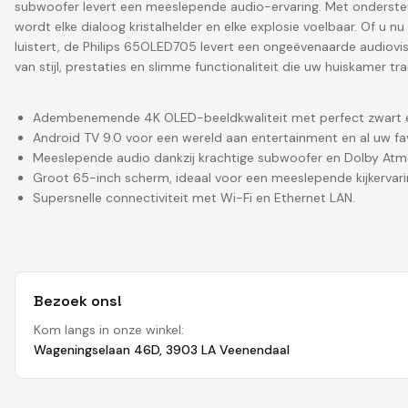
subwoofer levert een meeslepende audio-ervaring. Met ondersteu
wordt elke dialoog kristalhelder en elke explosie voelbaar. Of u n
luistert, de Philips 65OLED705 levert een ongeëvenaarde audiovis
van stijl, prestaties en slimme functionaliteit die uw huiskamer t
Adembenemende 4K OLED-beeldkwaliteit met perfect zwart en
Android TV 9.0 voor een wereld aan entertainment en al uw fa
Meeslepende audio dankzij krachtige subwoofer en Dolby At
Groot 65-inch scherm, ideaal voor een meeslepende kijkervari
Supersnelle connectiviteit met Wi-Fi en Ethernet LAN.
Bezoek ons!
Kom langs in onze winkel:
Wageningselaan 46D, 3903 LA Veenendaal