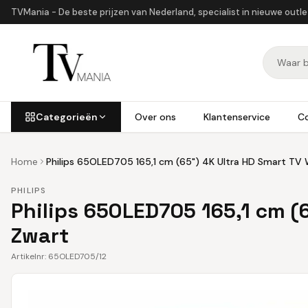
TVMania - De beste prijzen van Nederland, specialist in nieuwe outl
Categorieën
Over ons
Klantenservice
C
Home
Philips 65OLED705 165,1 cm (65") 4K Ultra HD Smart TV 
PHILIPS
Philips 65OLED705 165,1 cm (6
Zwart
Artikelnr:
65OLED705/12