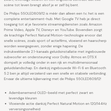
scène tot leven brengt alsof je er zelf bij bent.
De Philips 55OLED809/12 is méér dan alleen een tv; het is een
complete entertainment-hub. Met Google TV heb je direct
toegang tot al je favoriete streamingdiensten zoals Amazon
Prime Video, Apple TV, Disney+ en YouTube. Bovendien zorgt
de krachtige Perfect Natural Motion-technologie ervoor dat
snelle scènes, zoals sport of actiefilms, vloeiend en haarscherp
worden weergegeven, zonder enige hapering. De
indrukwekkende 2.1-kanaals geluidsinstallatie met ingebouwde
subwoofer en ondersteuning voor Dolby Atmos en DTS:X
dompelt je volledig onder in een rijk en multidimensionaal
geluidslandschap. En dankzij ingebouwde Wi-Fi 6 en Bluetooth
5.2 ben je altijd verzekerd van een snelle en stabiele verbinding.
Ervaar de ultieme kijkervaring met de Philips 55OLED809/12!
Adembenemend OLED-beeld met perfect zwart en
levendige kleuren
Vloeiende actie dankzij Perfect Natural Motion en 120/144Hz
verversingssnelheid