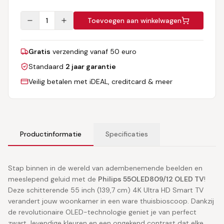
1
Toevoegen aan winkelwagen
Gratis
verzending vanaf 50 euro
Standaard
2 jaar garantie
Veilig betalen met iDEAL, creditcard & meer
Productinformatie
Specificaties
Stap binnen in de wereld van adembenemende beelden en
meeslepend geluid met de
Philips 55OLED809/12 OLED TV
!
Deze schitterende 55 inch (139,7 cm) 4K Ultra HD Smart TV
verandert jouw woonkamer in een ware thuisbioscoop. Dankzij
de revolutionaire OLED-technologie geniet je van perfect
zwart, levendige kleuren en een ongekend contrast dat elke