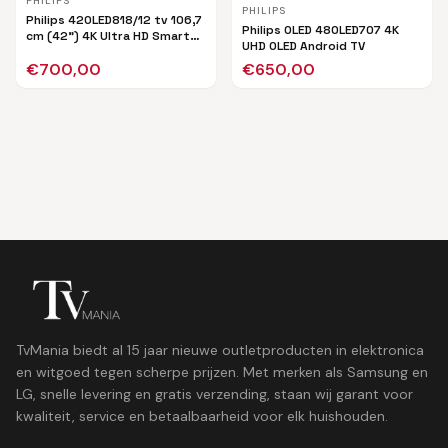
PHILIPS
PHILIPS
Philips 42OLED818/12 tv 106,7
Philips OLED 48OLED707 4K
cm (42") 4K Ultra HD Smart
UHD OLED Android TV
TV Wifi Zwart
€
700,00
€
650,00
TvMania biedt al 15 jaar nieuwe outletproducten in elektronica
en witgoed tegen scherpe prijzen. Met merken als Samsung en
LG, snelle levering en gratis verzending, staan wij garant voor
kwaliteit, service en betaalbaarheid voor elk huishouden.