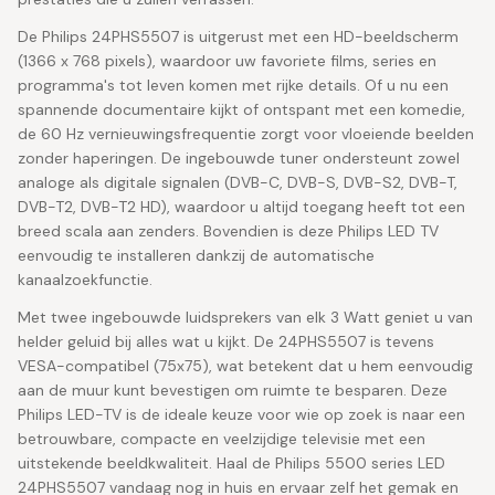
De Philips 24PHS5507 is uitgerust met een HD-beeldscherm
(1366 x 768 pixels), waardoor uw favoriete films, series en
programma's tot leven komen met rijke details. Of u nu een
spannende documentaire kijkt of ontspant met een komedie,
de 60 Hz vernieuwingsfrequentie zorgt voor vloeiende beelden
zonder haperingen. De ingebouwde tuner ondersteunt zowel
analoge als digitale signalen (DVB-C, DVB-S, DVB-S2, DVB-T,
DVB-T2, DVB-T2 HD), waardoor u altijd toegang heeft tot een
breed scala aan zenders. Bovendien is deze Philips LED TV
eenvoudig te installeren dankzij de automatische
kanaalzoekfunctie.
Met twee ingebouwde luidsprekers van elk 3 Watt geniet u van
helder geluid bij alles wat u kijkt. De 24PHS5507 is tevens
VESA-compatibel (75x75), wat betekent dat u hem eenvoudig
aan de muur kunt bevestigen om ruimte te besparen. Deze
Philips LED-TV is de ideale keuze voor wie op zoek is naar een
betrouwbare, compacte en veelzijdige televisie met een
uitstekende beeldkwaliteit. Haal de Philips 5500 series LED
24PHS5507 vandaag nog in huis en ervaar zelf het gemak en