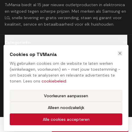
TvMania biedt al 15 jaar nieuwe outletproducten in elektronica
en witgoed tegen scherpe prijzen. Met merken als Samsung en
LG, snelle levering en gratis verzending, staan wij garant voor
kwaliteit, service en betaalbaarheid voor elk huishouden.
Categorieën
Cookies op TVMania
Klantenservice
Wij gebruiken cookies om de website te laten werken
(winkelwagen, voorkeuren) en - met jouw toestemming -
Contact
om bezoek te analyseren en relevante advertenties te
tonen. Lees ons
cookiebeleid
.
Voorkeuren aanpassen
Alleen noodzakelijk
Algemene voorwaarden
Privacybeleid
Cookiebeleid
Cookie­voorkeuren
©
2026
TVMania. Alle rechten voorbehouden. Ontwikkeld door
Alle cookies accepteren
ProcessStudio
€
110,00
In winkelwagen