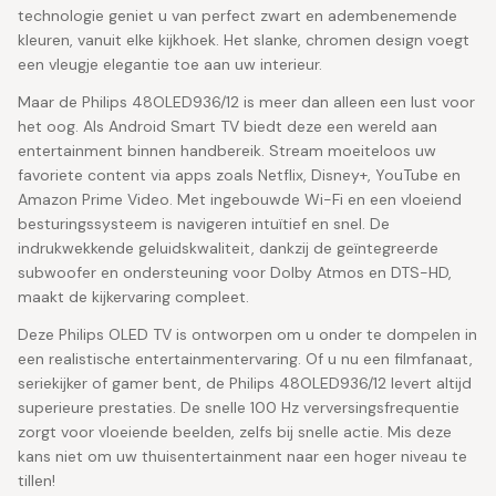
technologie geniet u van perfect zwart en adembenemende
kleuren, vanuit elke kijkhoek. Het slanke, chromen design voegt
een vleugje elegantie toe aan uw interieur.
Maar de Philips 48OLED936/12 is meer dan alleen een lust voor
het oog. Als Android Smart TV biedt deze een wereld aan
entertainment binnen handbereik. Stream moeiteloos uw
favoriete content via apps zoals Netflix, Disney+, YouTube en
Amazon Prime Video. Met ingebouwde Wi-Fi en een vloeiend
besturingssysteem is navigeren intuïtief en snel. De
indrukwekkende geluidskwaliteit, dankzij de geïntegreerde
subwoofer en ondersteuning voor Dolby Atmos en DTS-HD,
maakt de kijkervaring compleet.
Deze Philips OLED TV is ontworpen om u onder te dompelen in
een realistische entertainmentervaring. Of u nu een filmfanaat,
seriekijker of gamer bent, de Philips 48OLED936/12 levert altijd
superieure prestaties. De snelle 100 Hz verversingsfrequentie
zorgt voor vloeiende beelden, zelfs bij snelle actie. Mis deze
kans niet om uw thuisentertainment naar een hoger niveau te
tillen!