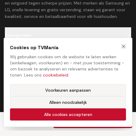
en witgoed tegen scherpe prijzen. Met merken als Samsung en
LG, snelle levering en gratis verzending, staan wij garant voor
kwaliteit, service en betaalbaarheid voor elk huishouden.
Categorieën
Cookies op TVMania
Klantenservice
Wij gebruiken cookies om de website te laten werken
(winkelwagen, voorkeuren) en - met jouw toestemming -
Contact
om bezoek te analyseren en relevante advertenties te
tonen. Lees ons
cookiebeleid
.
Voorkeuren aanpassen
Alleen noodzakelijk
Algemene voorwaarden
Privacybeleid
Cookiebeleid
Cookie­voorkeuren
©
2026
TVMania. Alle rechten voorbehouden. Ontwikkeld door
Alle cookies accepteren
ProcessStudio
€
750,00
In winkelwagen