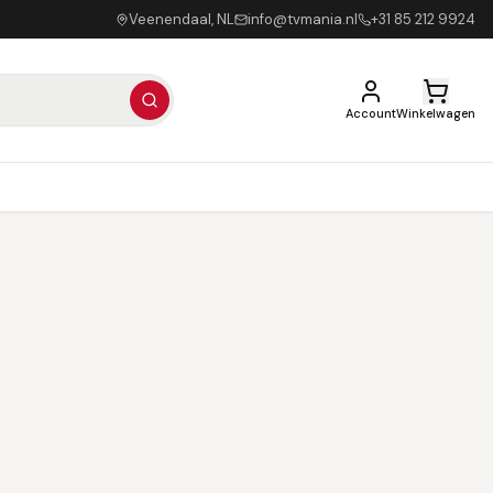
Veenendaal, NL
info@tvmania.nl
+31 85 212 9924
Account
Winkelwagen