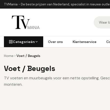
TVMania - De beste prijzen van Nederland, specialist in nieuwe outl
Categorieën
Over ons
Klantenservice
C
Home
Voet / Beugels
Voet / Beugels
TV voeten en muurbeugels voor een nette opstelling. Gesc
monteren.