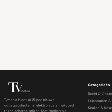
Categorieën
Beeld & Gelui
TvMania biedt al 15 jaar nieuwe
Huishouden &
outletproducten in elektronica en witgoed
Keuken & Kok
tegen scherpe prijzen. Met merken als