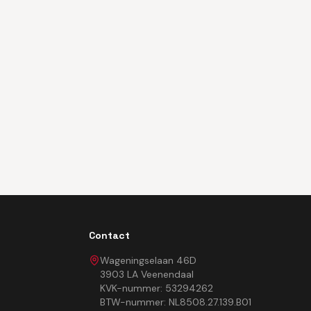
Contact
Wageningselaan 46D
3903 LA Veenendaal
KVK-nummer: 53294262
BTW-nummer: NL8508.27.139.B01