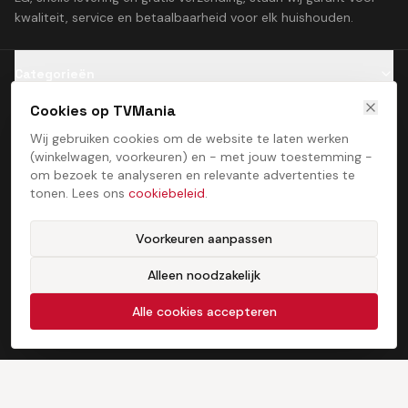
kwaliteit, service en betaalbaarheid voor elk huishouden.
Categorieën
Cookies op TVMania
Klantenservice
Wij gebruiken cookies om de website te laten werken
(winkelwagen, voorkeuren) en - met jouw toestemming -
Contact
om bezoek te analyseren en relevante advertenties te
tonen. Lees ons
cookiebeleid
.
Voorkeuren aanpassen
Alleen noodzakelijk
Algemene voorwaarden
Privacybeleid
Cookiebeleid
Cookie­voorkeuren
©
2026
TVMania. Alle rechten voorbehouden. Ontwikkeld door
Alle cookies accepteren
ProcessStudio