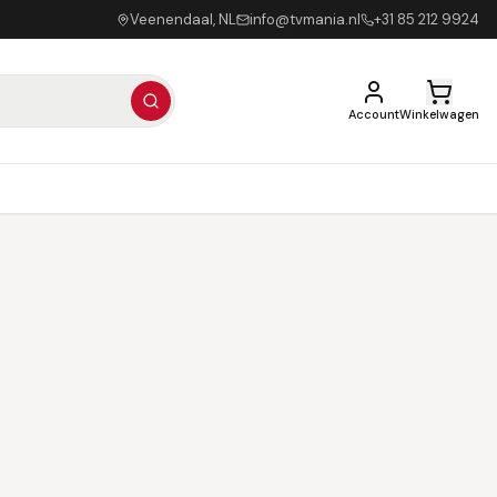
Veenendaal, NL
info@tvmania.nl
+31 85 212 9924
Account
Winkelwagen