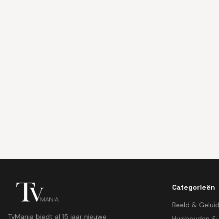
Categorieën
Beeld & Gelui
TvMania biedt al 15 jaar nieuwe
Huishouden &