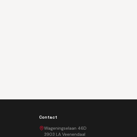
Contact
Wageningselaan 46D
3903 LA Veenendaal