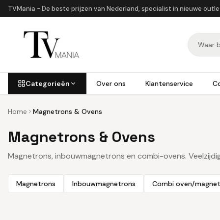
TVMania - De beste prijzen van Nederland, specialist in nieuwe outl
Categorieën
Over ons
Klantenservice
C
Home
Magnetrons & Ovens
Magnetrons & Ovens
Magnetrons, inbouwmagnetrons en combi-ovens. Veelzijdig
Magnetrons
Inbouwmagnetrons
Combi oven/magnet