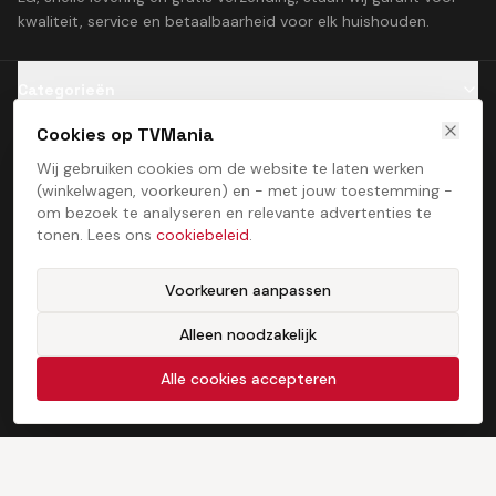
kwaliteit, service en betaalbaarheid voor elk huishouden.
Categorieën
Cookies op TVMania
Klantenservice
Wij gebruiken cookies om de website te laten werken
(winkelwagen, voorkeuren) en - met jouw toestemming -
Contact
om bezoek te analyseren en relevante advertenties te
tonen. Lees ons
cookiebeleid
.
Voorkeuren aanpassen
Alleen noodzakelijk
Algemene voorwaarden
Privacybeleid
Cookiebeleid
Cookie­voorkeuren
©
2026
TVMania. Alle rechten voorbehouden. Ontwikkeld door
Alle cookies accepteren
ProcessStudio