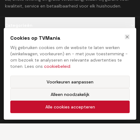
kwaliteit, service en betaalbaarheid voor elk huishouden.
Categorieën
Cookies op TVMania
Klantenservice
Wij gebruiken cookies om de website te laten werken
(winkelwagen, voorkeuren) en - met jouw toestemming -
Contact
om bezoek te analyseren en relevante advertenties te
tonen. Lees ons
cookiebeleid
.
Voorkeuren aanpassen
Alleen noodzakelijk
Algemene voorwaarden
Privacybeleid
Cookiebeleid
Cookie­voorkeuren
©
2026
TVMania. Alle rechten voorbehouden. Ontwikkeld door
Alle cookies accepteren
ProcessStudio