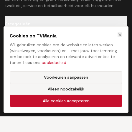
kwaliteit, service en betaalbaarheid voor elk huishouden.
Categorieën
Cookies op TVMania
Klantenservice
Wij gebruiken cookies om de website te laten werken
(winkelwagen, voorkeuren) en - met jouw toestemming -
Contact
om bezoek te analyseren en relevante advertenties te
tonen. Lees ons
cookiebeleid
.
Voorkeuren aanpassen
Alleen noodzakelijk
Algemene voorwaarden
Privacybeleid
Cookiebeleid
Cookie­voorkeuren
©
2026
TVMania. Alle rechten voorbehouden. Ontwikkeld door
Alle cookies accepteren
ProcessStudio